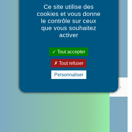
Ce site utilise des
cookies et vous donne
le contrôle sur ceux
Vimeo
que vous souhaitez
Les cookies sont désactivés
activer
pour ce service.
Autoriser
Tout accepter
Tout refuser
Personnaliser
L'Accident Vasculaire Cérébral, comment le prévenir ?
YouTube
Les cookies sont désactivés