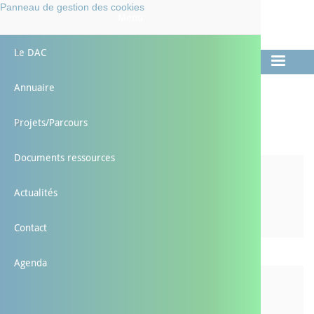
Aller
Panneau de gestion des cookies
Faciliter
Menu
au
LES PARCOURS DE SANTÉ
contenu
L'AUTONOMIE
Préserver
principal
Le DAC
Présenta
projets 
HT-SH
Repérage
Annuaire
Documen
Les proj
Presse
Projets/Parcours
Espace co
Documents ressources
Presse
Communiqués de presse
Actualités
Contact
Agenda
Dossiers de presse