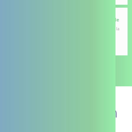
Forum Prévention Santé pour Tous à La Rochelle
Le DAC 17 co-organise une matinée d'échanges dédiée à la
prévention santé le jeudi 12 mars 2026 à La Rochelle.
Voir toutes les actualités