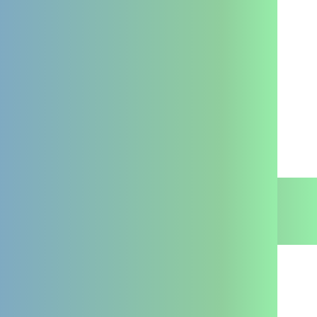
Je suis un professionnel
Je suis un particulier
La PTA
Je suis un professionnel
Contact
Je suis un particulier
Mentions légales